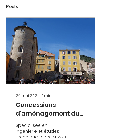
Posts
24 mai 2024
∙
1
min
Concessions
d'aménagement du
centre-ville de
Spécialisée en
Hyères, Gexpertise
Ingénierie et études
technique, la SAEM VAD