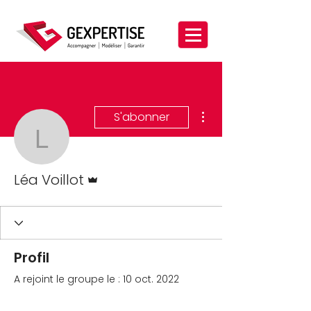
Plus d'actions
S'abonner
Léa Voillot
Administrateur
Léa Voillot
Profil
A rejoint le groupe le : 10 oct. 2022