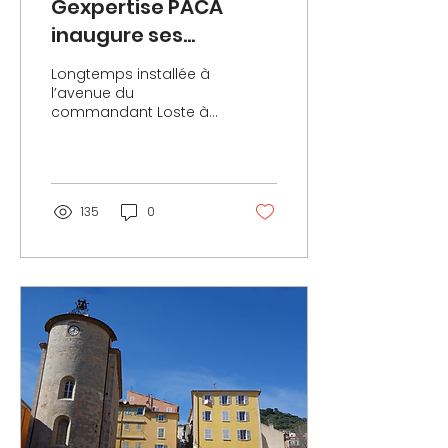
Gexpertise PACA
inaugure ses
nouveaux bureaux à
Longtemps installée à
La Seyne-sur-Mer
l’avenue du
commandant Loste à
Toulon, Gexpertise PACA
a pris quartier à la
Seyne-sur-Mer depuis
courant 2022.
135
0